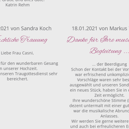
Katrin Rehm
2021
von
Sandra Koch
18.01.2021
von
Markus
chliche Trauung
Danke für Ihre musi
Begleitung ..
Liebe Frau Casni,
k für den wunderbaren Gesang
... der Beerdigung
n unserer Hochzeit.
Schon der Kontakt bei der Vo
nseren Traugottesdienst sehr
war erfrischend unkomplizie
bereichert.
Vorschläge waren sehr be
ausgewählt und unseren Son
ein neues Stück, haben Sie in
Zeit ermöglicht.
Ihre wunderschöne Stimme (
dezent untermalt mit einer gu
war die musikalische Abrun
Anlasses.
Wir werden Sie gerne weiter
und auch bei erfreulicheren E