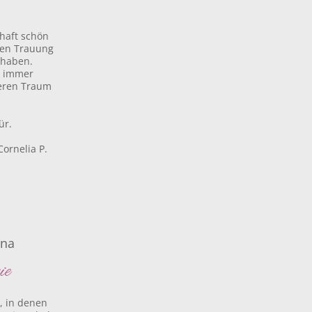
mhaft schön
hen Trauung
 haben.
s immer
eren Traum
ür.
Cornelia P.
ona
ie
, in denen