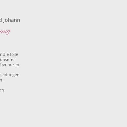
d Johann
uung
 die tolle
 unserer
 bedanken.
kmeldungen
n.
nn