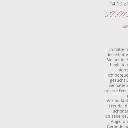
14.10.2
27.09.
u
ich hatte 
diese hatte
Sie beide, 
begleitet
niert
Ich bereu
gesucht 
Sie hatte
unsere Feie
Wir bedank
Freude, d
schöne
Ich sehe he
Auge, un
Gerlinde a