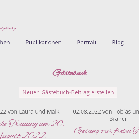
wigsburg
oben
Publikationen
Portrait
Blog
Gästebuch
Neuen Gästebuch-Beitrag erstellen
022
von
Laura und Maik
02.08.2022
von
Tobias un
Braner
che Trauung am 20.
Gesang zur freien 
ugust 2022