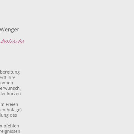
 Wenger
kalische
.
rbereitung
rt! Ihre
sonnen
derwunsch,
 der kurzen
im Freien
ten Anlage)
dung des
empfehlen
reignissen