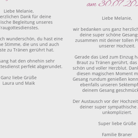
am 30.07.2
Liebe Melanie,
erzlichen Dank für deine
Liebe Melanie,
lische Begleitung unseres
Traugottesdienstes.
wir bedanken uns ganz herzlich
deine super schöne Gesang
ach wunderschön, du hast eine
zusammen mit deiner tollen Pi
che Stimme, die uns und auch
unserer Hochzeit.
ste zu Tränen gerührt hat.
Gerade das Lied zum Einzug ha
sang hat den ohnehin sehr
Braut zu Tränen gerührt, das
tesdienst perfekt abgerundet.
schön und voller Herzblut. Dan
diesen magischen Moment m
Ganz liebe Grüße
Gesang rundum genießen konn
Laura und Maik
ebenfalls unseren Sektemp
deinem Gesang geschmück
Der Austausch vor der Hochzei
deiner super sympathische A
unkompliziert.
Super liebe Grüße
Familie Braner