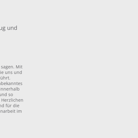
ug und
 sagen. Mit
ie uns und
rührt.
unbekanntes
 innerhalb
 und so
 Herzlichen
d für die
enarbeit im