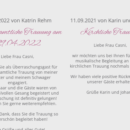
2022
von
Katrin Rehm
11.09.2021
von
Karin un
amtliche Trauung am
Kirchliche Tra
9.04.2022
Liebe Frau Casni,
wir möchten uns bei Ihnen für
Liebe Frau Casni,
musikalische Begleitung an
kirchlichen Trauung nochmals
Sie als Überraschungsgast für
samtliche Trauung von meiner
Wir haben viele positive Rüc
ter und meinem Schwager
unserer Gäste erhalte
engagiert.
aar und die Gäste waren von
Grüße Karin und Joha
lvollen Gesang begeistert und
schung ist definitiv gelungen!
 Sie gerne weiterempfehlen.
Dank, dass Sie die Trauung so
rschön begleitet haben!
e Grüße und alles Gute!