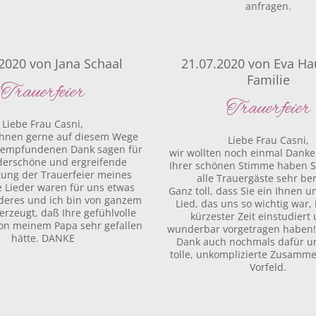
anfragen.
.2020
von
Jana Schaal
21.07.2020
von
Eva Ha
Familie
Trauerfeier
Trauerfeier
Liebe Frau Casni,
 Ihnen gerne auf diesem Wege
Liebe Frau Casni,
f empfundenen Dank sagen für
wir wollten noch einmal Danke
derschöne und ergreifende
Ihrer schönen Stimme haben S
tung der Trauerfeier meines
alle Trauergäste sehr be
e Lieder waren für uns etwas
Ganz toll, dass Sie ein Ihnen 
deres und ich bin von ganzem
Lied, das uns so wichtig war,
rzeugt, daß Ihre gefühlvolle
kürzester Zeit einstudiert
ion meinem Papa sehr gefallen
wunderbar vorgetragen haben!
hätte. DANKE
Dank auch nochmals dafür un
tolle, unkomplizierte Zusamm
Vorfeld.