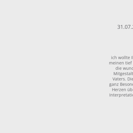
31.07
ich wollte
meinen tie
die wun
Mitgestal
Vaters. Di
ganz Beson
Herzen übe
Interpretat