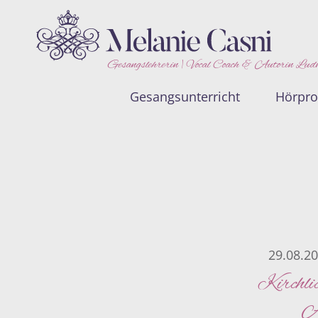
Gesangslehrerin | Vocal Coach & Autorin Lud
Gesangsunterricht
Hörpr
29.08.2
Kirchli
A