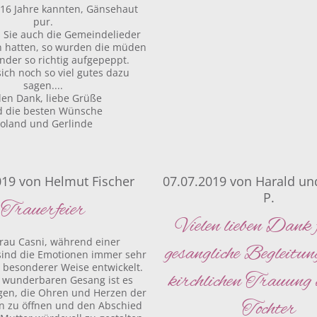
16 Jahre kannten, Gänsehaut
pur.
s Sie auch die Gemeindelieder
 hatten, so wurden die müden
der so richtig aufgepeppt.
sich noch so viel gutes dazu
sagen....
len Dank, liebe Grüße
 die besten Wünsche
oland und Gerlinde
019
von
Helmut Fischer
07.07.2019
von
Harald un
P.
Trauerfeier
Vielen lieben Dank 
Frau Casni, während einer
gesangliche Begleitun
 sind die Emotionen immer sehr
n besonderer Weise entwickelt.
kirchlichen Trauung
 wunderbaren Gesang ist es
gen, die Ohren und Herzen der
Tochter
 zu öffnen und den Abschied