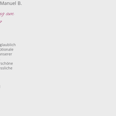
 Manuel B.
ng am
9
nglaublich
otionale
unserer
.
rschöne
ssliche
l