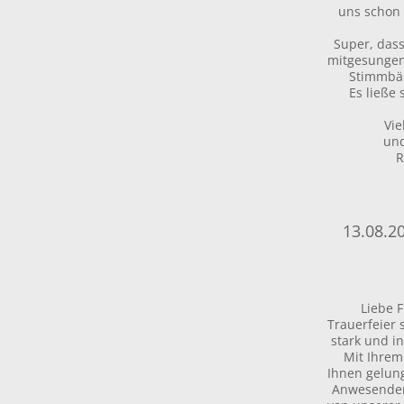
uns schon 
Super, das
mitgesungen
Stimmbän
Es ließe 
Vie
und
R
13.08.2
Liebe 
Trauerfeier
stark und i
Mit Ihrem
Ihnen gelun
Anwesenden