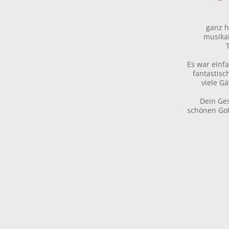
ganz h
musika
Es war einf
fantastis
viele Gä
Dein Ge
schönen Got