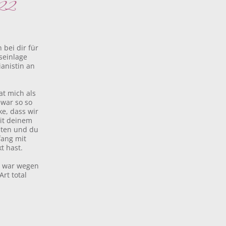
022
 bei dir für
seinlage
anistin an
t mich als
 war so so
ke, dass wir
it deinem
ten und du
fang mit
t hast.
t war wegen
rt total