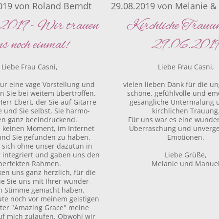
019
von
Roland Berndt
29.08.2019
von
Melanie &
2019 - Wir trauen
Kirchliche Trauu
ns noch einmal!
29.06.201
Liebe Frau Casni,
Liebe Frau Casni,
nur eine vage Vorstellung und
vielen lieben Dank für die u
n Sie bei weitem übertroffen.
schöne, gefühlvolle und em
Herr Ebert, der Sie auf Gitarre
gesangliche Untermalung 
e und Sie selbst, Sie harmo-
kirchlichen Trauung
en ganz beeindruckend.
Für uns war es eine wunde
e keinen Moment, im Internet
Überraschung und unverge
und Sie gefunden zu haben.
Emotionen.
n sich ohne unser dazutun in
r integriert und gaben uns den
Liebe Grüße,
perfekten Rahmen.
Melanie und Manue
en uns ganz herzlich, für die
ie Sie uns mit Ihrer wunder-
n Stimme gemacht haben.
ute noch vor meinem geistigen
ter "Amazing Grace" meine
uf mich zulaufen. Obwohl wir