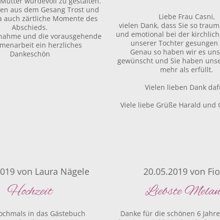
Mutter würdevoll zu gestalten.
en aus dem Gesang Trost und
Liebe Frau Casni,
ja auch zärtliche Momente des
vielen Dank, dass Sie so trau
Abschieds.
und emotional bei der kirchlic
ilnahme und die vorausgehende
unserer Tochter gesungen
enarbeit ein herzliches
Genau so haben wir es un
Dankeschön
gewünscht und Sie haben uns
mehr als erfüllt.
Vielen lieben Dank daf
Viele liebe Grüße Harald und 
2019
von
Laura Nägele
20.05.2019
von
Fi
Hochzeit
Liebste Melan
ochmals in das Gästebuch
Danke für die schönen 6 Jahre