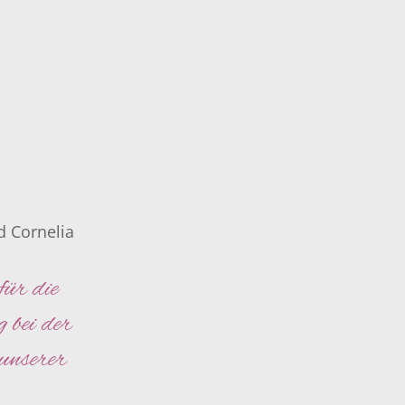
d Cornelia
für die
g bei der
 unserer