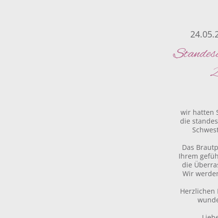
24.05.
Standes
2
wir hatten 
die stande
Schwes
Das Brautp
Ihrem gefüh
die Überra
Wir werden
Herzlichen 
wunde
Lieb