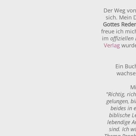
Der Weg von 
sich. Mein 
Gottes Reden
freue ich mich
im
offizielle
Verlag
wurde 
Ein Buc
wachsen
Mi
"Richtig, ri
gelungen, bi
beides in 
biblische 
lebendige A
sind. Ich w
Thema Prophe