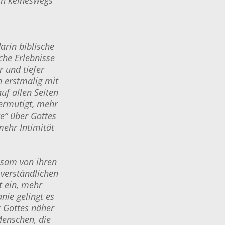
rin biblische
che Erlebnisse
r und tiefer
h erstmalig mit
uf allen Seiten
 ermutigt, mehr
e“ über Gottes
mehr Intimität
lsam von ihren
 verständlichen
t ein, mehr
nie gelingt es
 Gottes näher
Menschen, die