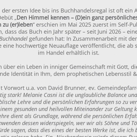
der ersten Idee bis ins Buchhandelsregal ist oft ein 
Debüt „
Den Himmel kennen – (D)ein ganz persönliche
 zu (er)leben
“ erschien im Mai 2025 zuerst im Self-Pu
, dass das Buch ein Jahr später – seit Juni 2026 – ein
n Buchhandel
gefunden hat: In Zusammenarbeit mit d
eine hochwertige Neuauflage veröffentlicht, die ab s
im Handel erhältlich ist.
h über ein Leben in inniger Gemeinschaft mit Gott, di
de Identität in Ihm, dem prophetischen Lebensstil &
t Vorwort u.a. von David Brunner, ev. Gemeindepfarr
chtig stark! Melanie Casni ist die unglaubliche Balance un
blische Lehre und die persönlichen Erfahrungen so zu ve
einem gesunden und heilvollen Miteinander zur Geltung
Lehre dient als Grundlage, während die persönlichen Erfa
nwenden dessen widerspiegeln, wer wir als Söhne und Tö
ürde sagen, dass dies eines der besten Werke ist, die ich
tie gelesen habe. Ein „Nischendasein würde diesem Bu