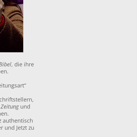
Bibel
, die ihre
ben.
itungsart“
riftstellern,
 Zeitung
und
hen.
z authentisch
r und Jetzt zu