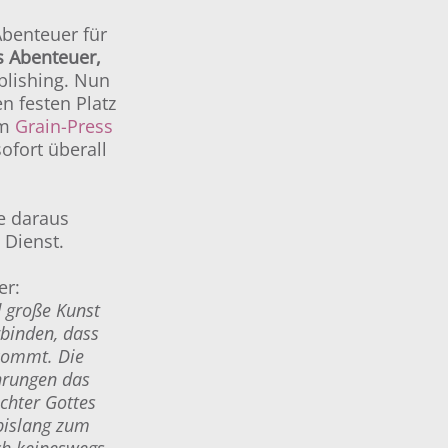
Abenteuer für
s Abenteuer,
blishing. Nun
en festen Platz
em
Grain-Press
ofort überall
e daraus
 Dienst.
er:
d große Kunst
rbinden, dass
 kommt. Die
hrungen das
chter Gottes
 bislang zum
ch keineswegs