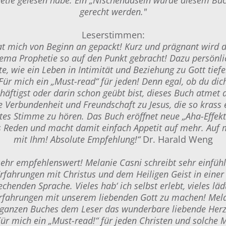
gerecht werden."
Leserstimmen:
t mich von Beginn an gepackt! Kurz und prägnant wird da
ma Prophetie so auf den Punkt gebracht! Dazu persönli
e, wie ein Leben in Intimität und Beziehung zu Gott tiefe
ür mich ein „Must-read“ für jeden! Denn egal, ob du dic
häftigst oder darin schon geübt bist, dieses Buch atmet a
fe Verbundenheit und Freundschaft zu Jesus, die so krass
es Stimme zu hören. Das Buch eröffnet neue „Aha-Effekt
 Reden und macht damit einfach Appetit auf mehr. Auf 
mit Ihm! Absolute Empfehlung!“
Dr. Harald Weng
 sehr empfehlenswert! Melanie Casni schreibt sehr einfüh
rfahrungen mit Christus und dem Heiligen Geist in einer
chenden Sprache. Vieles hab‘ ich selbst erlebt, vieles läd
rfahrungen mit unserem liebenden Gott zu machen! Mela
ganzen Buches dem Leser das wunderbare liebende Herz
Für mich ein „Must-read!“ für jeden Christen und solche 