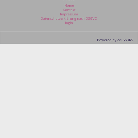
Home
Kontakt
Impressum
Datenschutzerklärung nach DSGVO
login
Powered by eduxx iRS