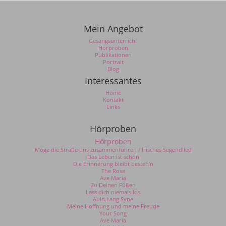
Mein Angebot
Gesangsunterricht
Hörproben
Publikationen
Portrait
Blog
Interessantes
Home
Kontakt
Links
Hörproben
Hörproben
Möge die Straße uns zusammenführen / Irisches Segendlied
Das Leben ist schön
Die Erinnerung bleibt besteh'n
The Rose
Ave Maria
Zu Deinen Füßen
Lass dich niemals los
Auld Lang Syne
Meine Hoffnung und meine Freude
Your Song
Ave Maria