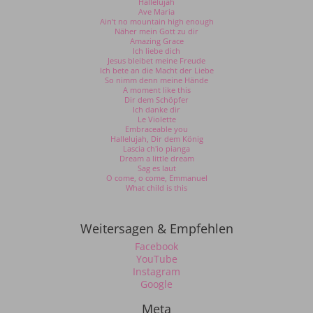
Hallelujah
Ave Maria
Ain't no mountain high enough
Näher mein Gott zu dir
Amazing Grace
Ich liebe dich
Jesus bleibet meine Freude
Ich bete an die Macht der Liebe
So nimm denn meine Hände
A moment like this
Dir dem Schöpfer
Ich danke dir
Le Violette
Embraceable you
Hallelujah, Dir dem König
Lascia ch'io pianga
Dream a little dream
Sag es laut
O come, o come, Emmanuel
What child is this
Weitersagen & Empfehlen
Facebook
YouTube
Instagram
Google
Meta