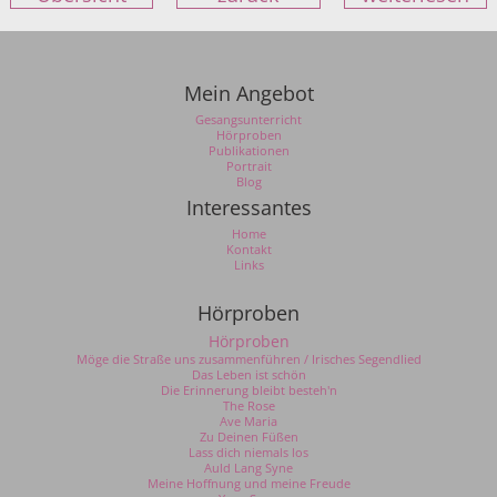
Mein Angebot
Gesangsunterricht
Hörproben
Publikationen
Portrait
Blog
Interessantes
Home
Kontakt
Links
Hörproben
Hörproben
Möge die Straße uns zusammenführen / Irisches Segendlied
Das Leben ist schön
Die Erinnerung bleibt besteh'n
The Rose
Ave Maria
Zu Deinen Füßen
Lass dich niemals los
Auld Lang Syne
Meine Hoffnung und meine Freude