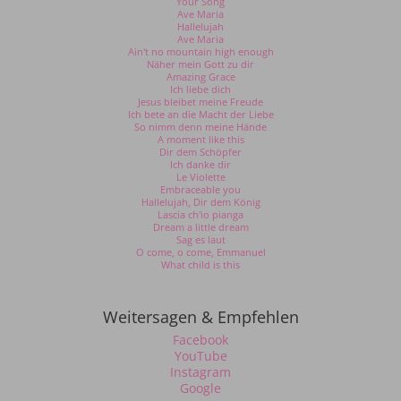
Your Song
Ave Maria
Hallelujah
Ave Maria
Ain't no mountain high enough
Näher mein Gott zu dir
Amazing Grace
Ich liebe dich
Jesus bleibet meine Freude
Ich bete an die Macht der Liebe
So nimm denn meine Hände
A moment like this
Dir dem Schöpfer
Ich danke dir
Le Violette
Embraceable you
Hallelujah, Dir dem König
Lascia ch'io pianga
Dream a little dream
Sag es laut
O come, o come, Emmanuel
What child is this
Weitersagen & Empfehlen
Facebook
YouTube
Instagram
Google