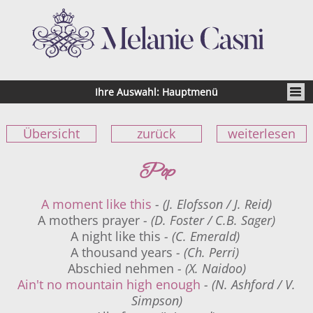
Ihre Auswahl: Hauptmenü
Übersicht
zurück
weiterlesen
Pop
A moment like this
- (J. Elofsson / J. Reid)
A mothers prayer
- (D. Foster / C.B. Sager)
A night like this
- (C. Emerald)
A thousand years
- (Ch. Perri)
Abschied nehmen
- (X. Naidoo)
Ain't no mountain high enough
- (N. Ashford / V.
Simpson)