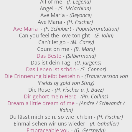
All of me -
(J. Legend)
Angel -
(S. Mclachlan)
Ave Maria -
(Beyonce)
Ave Maria -
(H. Fischer)
Ave Maria
-
(F. Schubert - Popinterpretation)
Can you feel the love tonight -
(E. John)
Can’t let go -
(M. Carey)
Count on me -
(B. Mars)
Das Beste
-
(Silbermond)
Das ist dein Tag -
(U. Jürgens)
Das Leben ist schön
-
(S. Connor)
Die Erinnerung bleibt besteh'n
-
(Trauerversion von
'Fields of gold von Sting)
Die Rose -
(H. Fischer u. J. Baez)
Dir gehört mein Herz
-
(Ph. Collins)
Dream a little dream of me
-
(Andre / Schwandt /
Kahn)
Du lässt mich sein, so wie ich bin -
(H. Fischer)
Einmal sehen wir uns wieder -
(A. Gabalier)
Embraceable you
-
(G. Gershwin)