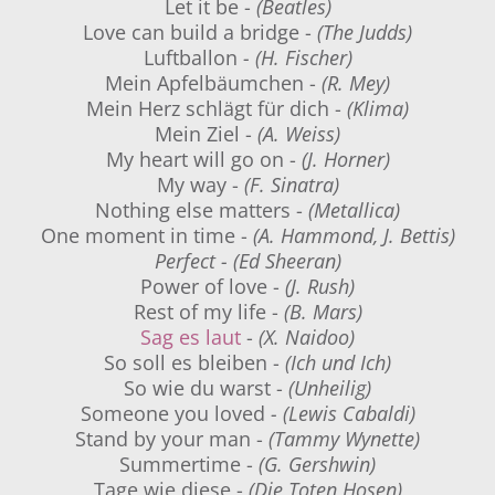
Let it be -
(Beatles)
Love can build a bridge -
(The Judds)
Luftballon
- (H. Fischer)
Mein Apfelbäumchen -
(R. Mey)
Mein Herz schlägt für dich -
(Klima)
Mein Ziel -
(A. Weiss)
My heart will go on -
(J. Horner)
My way -
(F. Sinatra)
Nothing else matters -
(Metallica)
One moment in time -
(A. Hammond, J. Bettis)
Perfect - (Ed Sheeran)
Power of love -
(J. Rush)
Rest of my life -
(B. Mars)
Sag es laut
-
(X. Naidoo)
So soll es bleiben -
(Ich und Ich)
So wie du warst -
(Unheilig)
Someone you loved
- (Lewis Cabaldi)
Stand by your man -
(Tammy Wynette)
Summertime -
(G. Gershwin)
Tage wie diese -
(Die Toten Hosen)