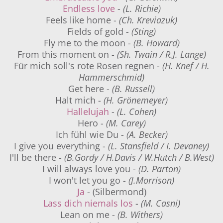
Endless love
-
(L. Richie)
Feels like home -
(Ch. Kreviazuk)
Fields of gold -
(Sting)
Fly me to the moon -
(B. Howard)
From this moment on -
(Sh. Twain / R.J. Lange)
Für mich soll's rote Rosen regnen -
(H. Knef / H.
Hammerschmid)
Get here -
(B. Russell)
Halt mich -
(H. Grönemeyer)
Hallelujah
-
(L. Cohen)
Hero -
(M. Carey)
Ich fühl wie Du -
(A. Becker)
I give you everything -
(L. Stansfield / I. Devaney)
I'll be there -
(B.Gordy / H.Davis / W.Hutch / B.West)
I will always love you -
(D. Parton)
I won't let you go -
(J.Morrison)
Ja
- (Silbermond)
Lass dich niemals los
-
(M. Casni)
Lean on me -
(B. Withers)