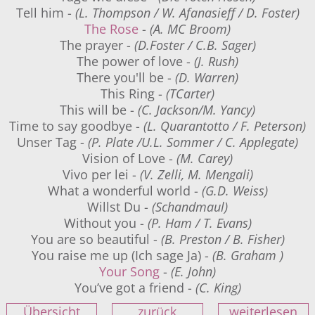
Tell him -
(L. Thompson / W. Afanasieff / D. Foster)
The Rose
-
(A. MC Broom)
The prayer -
(D.Foster / C.B. Sager)
The power of love -
(J. Rush)
There you'll be -
(D. Warren)
This Ring -
(TCarter)
This will be -
(C. Jackson/M. Yancy)
Time to say goodbye -
(L. Quarantotto / F. Peterson)
Unser Tag -
(P. Plate /U.L. Sommer / C. Applegate)
Vision of Love -
(M. Carey)
Vivo per lei -
(V. Zelli, M. Mengali)
What a wonderful world -
(G.D. Weiss)
Willst Du -
(Schandmaul)
Without you -
(P. Ham / T. Evans)
You are so beautiful -
(B. Preston / B. Fisher)
You raise me up (Ich sage Ja) -
(B. Graham )
Your Song
-
(E. John)
You’ve got a friend -
(C. King)
Übersicht
zurück
weiterlesen