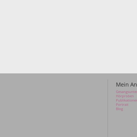
Mein An
Gesangsunter
Hörproben
Publikatione
Portrait
Blog