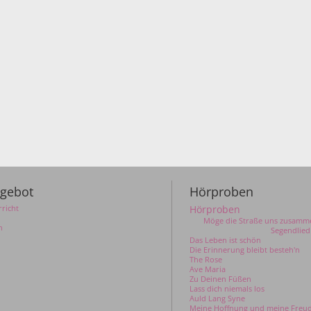
gebot
Hörproben
richt
Hörproben
Möge die Straße uns zusamme
n
Segendlied
Das Leben ist schön
Die Erinnerung bleibt besteh'n
The Rose
Ave Maria
Zu Deinen Füßen
Lass dich niemals los
Auld Lang Syne
Meine Hoffnung und meine Freu