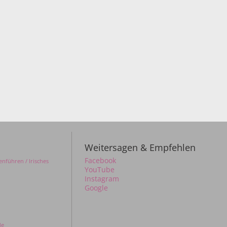
Weitersagen & Empfehlen
Facebook
nführen / Irisches
YouTube
Instagram
Google
de